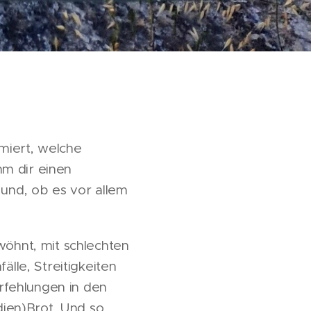
miert, welche
mm dir einen
 und, ob es vor allem
wöhnt, mit schlechten
le, Streitigkeiten
rfehlungen in den
edien)Brot. Und so