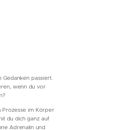
 in Gedanken passiert.
ieren, wenn du vor
n?
en Prozesse im Körper
it du dich ganz auf
one Adrenalin und